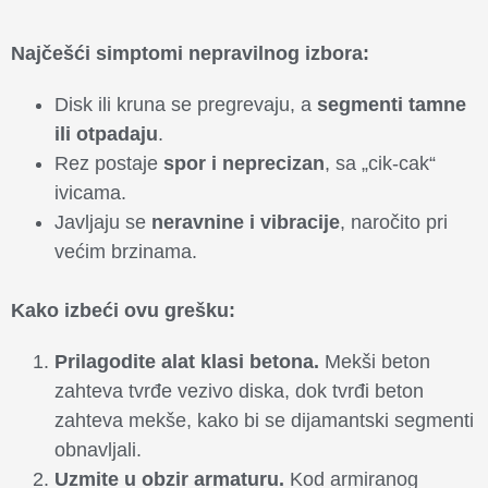
Najčešći simptomi nepravilnog izbora:
Disk ili kruna se pregrevaju, a
segmenti tamne
ili otpadaju
.
Rez postaje
spor i neprecizan
, sa „cik-cak“
ivicama.
Javljaju se
neravnine i vibracije
, naročito pri
većim brzinama.
Kako izbeći ovu grešku:
Prilagodite alat klasi betona.
Mekši beton
zahteva tvrđe vezivo diska, dok tvrđi beton
zahteva mekše, kako bi se dijamantski segmenti
obnavljali.
Uzmite u obzir armaturu.
Kod armiranog