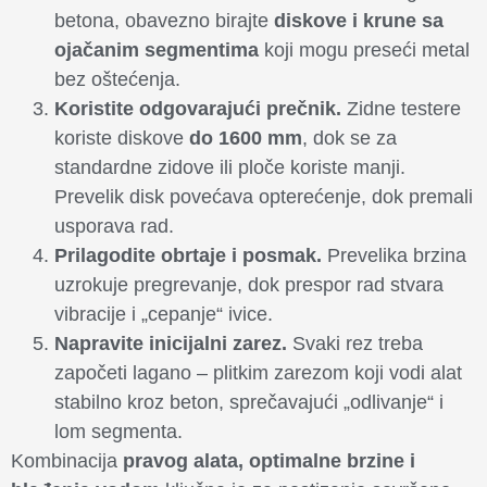
betona, obavezno birajte
diskove i krune sa
ojačanim segmentima
koji mogu preseći metal
bez oštećenja.
Koristite odgovarajući prečnik.
Zidne testere
koriste diskove
do 1600 mm
, dok se za
standardne zidove ili ploče koriste manji.
Prevelik disk povećava opterećenje, dok premali
usporava rad.
Prilagodite obrtaje i posmak.
Prevelika brzina
uzrokuje pregrevanje, dok prespor rad stvara
vibracije i „cepanje“ ivice.
Napravite inicijalni zarez.
Svaki rez treba
započeti lagano – plitkim zarezom koji vodi alat
stabilno kroz beton, sprečavajući „odlivanje“ i
lom segmenta.
Kombinacija
pravog alata, optimalne brzine i