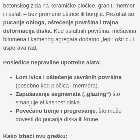
betonskog zida na keramičke pločice, granit, mermer
ili asfalt – bez promene oštrice ili burgije. Rezultat su
pucanje obloga, oštećenje površina
i
trajna
deformacija diska
. Kod asfaltnih površina, mešavina
bitumena i kamenog agregata dodatno „lepi“ oštricu i
usporava rad.
Posledice nepravilne upotrebe alata:
Lom ivica i oštećenje završnih površina
(posebno kod pločica i mermera).
Zapušavanje segmenata („glazing“)
što
smanjuje efikasnost diska.
Povećano trenje i pregrevanje
, što može
dovesti do pucanja diska ili krune.
Kako izbeći ovu grešku: