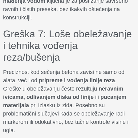
hlađenja vodom
ključna je za postizanje savršeno
ravnih i čistih preseka, bez ikakvih oštećenja na
konstrukciji.
Greška 7: Loše obeležavanje
i tehnika vođenja
reza/bušenja
Preciznost kod sečenja betona zavisi ne samo od
alata, već i od
pripreme i vođenja linije reza
.
Greške u obeležavanju često rezultuju
neravnim
ivicama, odlivanjem diska od linije
ili
pucanjem
materijala
pri izlasku iz zida. Posebno su
problematični slučajevi kada se obeležavanje radi
markerom ili odokativno, bez tačne kontrole visine i
ugla.