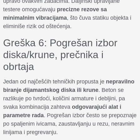
upravo ovakvim zadacima. Daljinski upravljane
testere omogućavaju
precizne rezove sa
minimalnim vibracijama
, što čuva statiku objekta i
eliminiše rizik od oštećenja.
Greška 6: Pogrešan izbor
diska/krune, prečnika i
obrtaja
Jedan od najčešćih tehničkih propusta je
nepravilno
biranje dijamantskog diska ili krune
. Beton se
razlikuje po tvrdoći, količini armature i debljini, pa
svaka kombinacija zahteva
odgovarajući alat i
parametre rada
. Pogrešan izbor često se prepoznaje
po spaljenim ivicama, zaustavljanju u rezu, neravnim
linijama i pregrevanju.