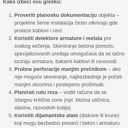
Kako izbeći ovu grešku:
Proveriti planosku dokumentaciju
objekta –
projektne šeme instalacija često otkrivaju gde
prolaze kablovi i cevi.
Koristiti detektore armature i metala
pre
svakog sečenja. Skeniranje betona pomoću
specijalizovanih uređaja omogućava da se tačno
lociraju armatura, bakarni kablovi ili cevovodi.
Probne perforacije manjim prečnikom
– ako
nije moguće skeniranje, najbezbednije je početi
manjim otvorima i postepeno proširivati.
Planirati rutu reza
– voditi računa da se
izbegnu kritične zone (npr. blizina utičnica,
slavina, razvodnih kutija).
Koristiti dijamantske alate
(diskove ili krune)
koji mogu bezbedno preseći i beton i armaturu