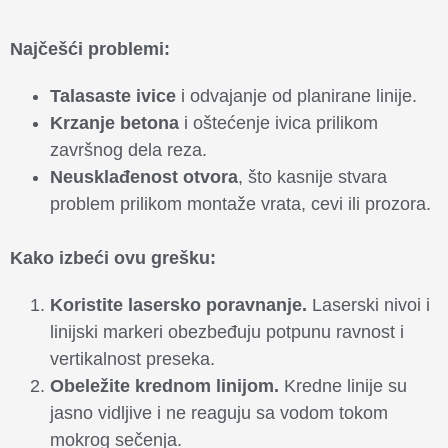
Najčešći problemi:
Talasaste ivice
i odvajanje od planirane linije.
Krzanje betona
i oštećenje ivica prilikom
završnog dela reza.
Neusklađenost otvora
, što kasnije stvara
problem prilikom montaže vrata, cevi ili prozora.
Kako izbeći ovu grešku:
Koristite lasersko poravnanje.
Laserski nivoi i
linijski markeri obezbeđuju potpunu ravnost i
vertikalnost preseka.
Obeležite krednom linijom.
Kredne linije su
jasno vidljive i ne reaguju sa vodom tokom
mokrog sečenja.