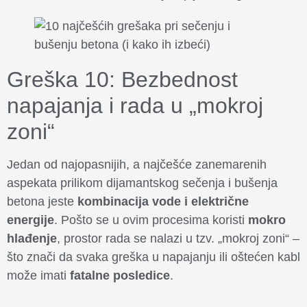
Greška 10: Bezbednost
napajanja i rada u „mokroj
zoni“
Jedan od najopasnijih, a najčešće zanemarenih
aspekata prilikom dijamantskog sečenja i bušenja
betona jeste
kombinacija vode i električne
energije
. Pošto se u ovim procesima koristi
mokro
hlađenje
, prostor rada se nalazi u tzv. „mokroj zoni“ –
što znači da svaka greška u napajanju ili oštećen kabl
može imati
fatalne posledice
.