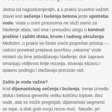
Jedna od najpodcenjenijih, a u praksi izuzetno važnih
stavki kod
sečenja i bušenja betona
jeste
upotreba
vode
. Voda u ovim procesima ne služi samo za
hlađenje alata, već ima i presudnu ulogu u
kontroli
prašine i zaštiti diska, krune i radnog okruženja
.
Međutim, u praksi se često sreće pogrešan pristup —
radnici ponekad preplave površinu „rekama“ vode
misleći da time poboljšavaju hlađenje, dok zapravo
smanjuju vidljivost linije rezanja, stvaraju klizavu i
opasnu podlogu i otežavaju precizan rad.
Zašto je voda važna?
Kod
dijamantskog sečenja i bušenja
, trenje između
diska i betona generiše veliku količinu toplote. Bez
vode, alat se može pregrejati, dijamantski segmenti
se tope, a disk gubi svoju reznu moć. Takođe, pri