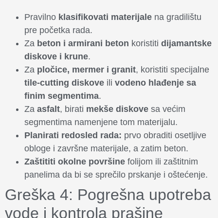
Pravilno
klasifikovati materijale
na gradilištu
pre početka rada.
Za
beton i armirani beton
koristiti
dijamantske
diskove i krune
.
Za
pločice, mermer i granit
, koristiti specijalne
tile-cutting diskove
ili
vodeno hlađenje sa
finim segmentima
.
Za
asfalt
, birati
mekše diskove
sa većim
segmentima namenjene tom materijalu.
Planirati redosled rada:
prvo obraditi osetljive
obloge i završne materijale, a zatim beton.
Zaštititi okolne površine
folijom ili zaštitnim
panelima da bi se sprečilo prskanje i oštećenje.
Greška 4: Pogrešna upotreba
vode i kontrola prašine