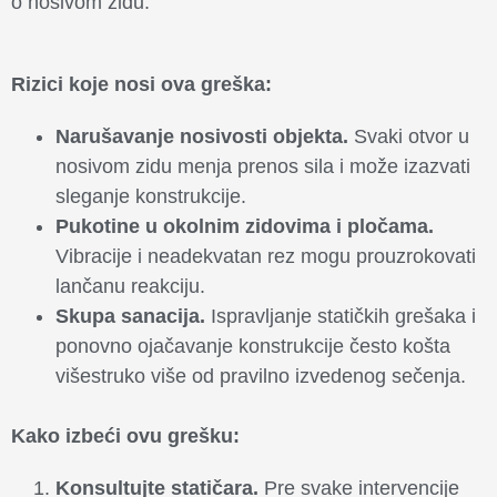
o nosivom zidu.
Rizici koje nosi ova greška:
Narušavanje nosivosti objekta.
Svaki otvor u
nosivom zidu menja prenos sila i može izazvati
sleganje konstrukcije.
Pukotine u okolnim zidovima i pločama.
Vibracije i neadekvatan rez mogu prouzrokovati
lančanu reakciju.
Skupa sanacija.
Ispravljanje statičkih grešaka i
ponovno ojačavanje konstrukcije često košta
višestruko više od pravilno izvedenog sečenja.
Kako izbeći ovu grešku:
Konsultujte statičara.
Pre svake intervencije