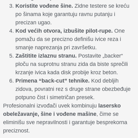
Koristite vođene šine.
Zidne testere se kreću
po šinama koje garantuju ravnu putanju i
precizan ugao.
Kod većih otvora, izbušite pilot-rupe.
One
pomažu da se precizno definišu ivice reza i
smanje naprezanja pri završetku.
Zaštitite izlaznu stranu.
Postavite „backer“
ploču na suprotnu stranu zida da biste sprečili
krzanje ivica kada disk probije kroz beton.
Primena “back-cut” tehnike.
Kod debljih
zidova, povratni rez s druge strane obezbeđuje
potpuno čist i simetričan presek.
Profesionalni izvođači uvek kombinuju
lasersko
obeležavanje, šine i vođene mašine
, čime se
eliminišu sve nepravilnosti i garantuje besprekorna
preciznost.