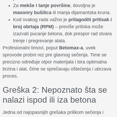
Za
mekše i tanje površine
, dovoljna je
masonry bušilica
ili manja dijamantska kruna.
Kod svakog rada važno je
prilagoditi pritisak i
broj obrtaja (RPM)
– previše pritiska može
izazvati pucanje betona, dok prespor rad stvara
trenje i pregrevanje alata.
Profesionalni timovi, poput
Betomax-a
, uvek
sprovode probni rez pre glavnog sečenja. Time se
precizno određuje otpor materijala i bira optimalna
brzina i alat, čime se sprečavaju oštećenja i ubrzava
proces.
Greška 2: Nepoznato šta se
nalazi ispod ili iza betona
Jedna od najopasnijih grešaka prilikom sečenja i