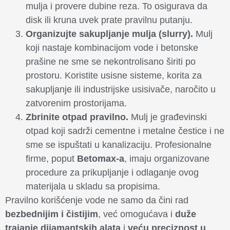
mulja i provere dubine reza. To osigurava da
disk ili kruna uvek prate pravilnu putanju.
Organizujte sakupljanje mulja (slurry).
Mulj
koji nastaje kombinacijom vode i betonske
prašine ne sme se nekontrolisano širiti po
prostoru. Koristite usisne sisteme, korita za
sakupljanje ili industrijske usisivače, naročito u
zatvorenim prostorijama.
Zbrinite otpad pravilno.
Mulj je građevinski
otpad koji sadrži cementne i metalne čestice i ne
sme se ispuštati u kanalizaciju. Profesionalne
firme, poput
Betomax-a
, imaju organizovane
procedure za prikupljanje i odlaganje ovog
materijala u skladu sa propisima.
Pravilno korišćenje vode ne samo da čini rad
bezbednijim i čistijim
, već omogućava i
duže
trajanje dijamantskih alata
i
veću preciznost u