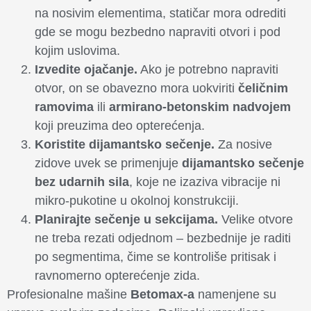
na nosivim elementima, statičar mora odrediti
gde se mogu bezbedno napraviti otvori i pod
kojim uslovima.
Izvedite ojačanje.
Ako je potrebno napraviti
otvor, on se obavezno mora uokviriti
čeličnim
ramovima
ili
armirano-betonskim nadvojem
koji preuzima deo opterećenja.
Koristite dijamantsko sečenje.
Za nosive
zidove uvek se primenjuje
dijamantsko sečenje
bez udarnih sila
, koje ne izaziva vibracije ni
mikro-pukotine u okolnoj konstrukciji.
Planirajte sečenje u sekcijama.
Velike otvore
ne treba rezati odjednom – bezbednije je raditi
po segmentima, čime se kontroliše pritisak i
ravnomerno opterećenje zida.
Profesionalne mašine
Betomax-a
namenjene su