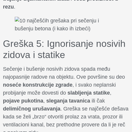
rezu
.
Greška 5: Ignorisanje nosivih
zidova i statike
Sečenje i bušenje nosivih zidova spada među
najopasnije radove na objektu. Ove površine su deo
noseće konstrukcije zgrade
, i svako neplanski
probijanje može dovesti do
slabljenja statike
,
pojave pukotina
,
sleganja tavanica
ili čak
delimičnog urušavanja
. Greška se najčešće dešava
kada se želi „brzo“ otvoriti prolaz za vrata, prozor ili
ventilacioni kanal, bez prethodne provere da li je reč