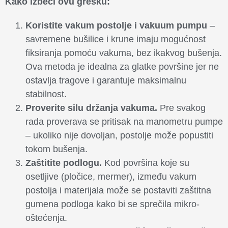
Kako izbeći ovu grešku:
Koristite vakum postolje i vakuum pumpu
–
savremene bušilice i krune imaju mogućnost
fiksiranja pomoću vakuma, bez ikakvog bušenja.
Ova metoda je idealna za glatke površine jer ne
ostavlja tragove i garantuje maksimalnu
stabilnost.
Proverite silu držanja vakuma.
Pre svakog
rada proverava se pritisak na manometru pumpe
– ukoliko nije dovoljan, postolje može popustiti
tokom bušenja.
Zaštitite podlogu.
Kod površina koje su
osetljive (pločice, mermer), između vakum
postolja i materijala može se postaviti zaštitna
gumena podloga kako bi se sprečila mikro-
oštećenja.