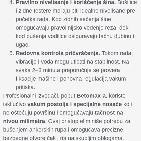
Pravilno nivelisanje i korišćenje šina.
Bušilice
i zidne testere moraju biti idealno nivelisane pre
početka rada. Kod zidnih sečenja šine
omogućavaju pravolinijsko vođenje reza, dok
kod bušenja vodilice osiguravaju tačnu dubinu i
ugao.
Redovna kontrola pričvršćenja.
Tokom rada,
vibracije i voda mogu uticati na stabilnost. Na
svaka 2–3 minuta preporučuje se provera
fiksacije mašine i ponovna regulacija vakum
pritiska.
Profesionalni izvođači, poput
Betomax-a
, koriste
isključivo
vakum postolja i specijalne nosače
koji
ne oštećuju površinu i omogućavaju
tačnost na
nivou milimetra
. Ovaj pristup eliminiše potrebu za
bušenjem ankerskih rupa i omogućava precizne,
bezbedne otvore čak i na najskupljim oblogama.