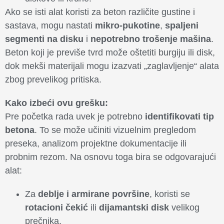
Ako se isti alat koristi za beton različite gustine i
sastava, mogu nastati
mikro-pukotine
,
spaljeni
segmenti na disku
i
nepotrebno trošenje mašina
.
Beton koji je previše tvrd može oštetiti burgiju ili disk,
dok mekši materijali mogu izazvati „zaglavljenje“ alata
zbog prevelikog pritiska.
Kako izbeći ovu grešku:
Pre početka rada uvek je potrebno
identifikovati tip
betona
. To se može učiniti vizuelnim pregledom
preseka, analizom projektne dokumentacije ili
probnim rezom. Na osnovu toga bira se odgovarajući
alat:
Za
deblje i armirane površine
, koristi se
rotacioni čekić
ili
dijamantski disk
velikog
prečnika.