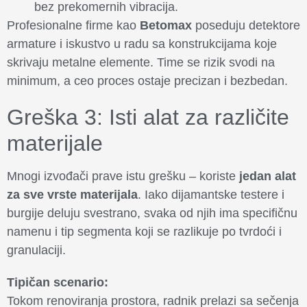
bez prekomernih vibracija.
Profesionalne firme kao
Betomax
poseduju detektore
armature i iskustvo u radu sa konstrukcijama koje
skrivaju metalne elemente. Time se rizik svodi na
minimum, a ceo proces ostaje precizan i bezbedan.
Greška 3: Isti alat za različite
materijale
Mnogi izvođači prave istu grešku – koriste
jedan alat
za sve vrste materijala
. Iako dijamantske testere i
burgije deluju svestrano, svaka od njih ima specifičnu
namenu i tip segmenta koji se razlikuje po tvrdoći i
granulaciji.
Tipičan scenario:
Tokom renoviranja prostora, radnik prelazi sa sečenja