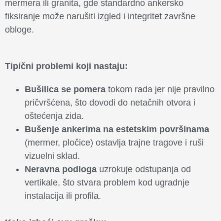
mermera ili granita, gde standardno ankersko
fiksiranje može narušiti izgled i integritet završne
obloge.
Tipični problemi koji nastaju:
Bušilica se pomera
tokom rada jer nije pravilno
pričvršćena, što dovodi do netačnih otvora i
oštećenja zida.
Bušenje ankerima na estetskim površinama
(mermer, pločice) ostavlja trajne tragove i ruši
vizuelni sklad.
Neravna podloga
uzrokuje odstupanja od
vertikale, što stvara problem kod ugradnje
instalacija ili profila.