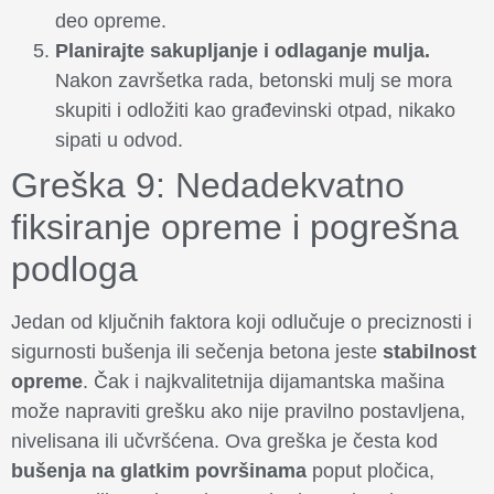
deo opreme.
Planirajte sakupljanje i odlaganje mulja.
Nakon završetka rada, betonski mulj se mora
skupiti i odložiti kao građevinski otpad, nikako
sipati u odvod.
Greška 9: Nedadekvatno
fiksiranje opreme i pogrešna
podloga
Jedan od ključnih faktora koji odlučuje o preciznosti i
sigurnosti bušenja ili sečenja betona jeste
stabilnost
opreme
. Čak i najkvalitetnija dijamantska mašina
može napraviti grešku ako nije pravilno postavljena,
nivelisana ili učvršćena. Ova greška je česta kod
bušenja na glatkim površinama
poput pločica,