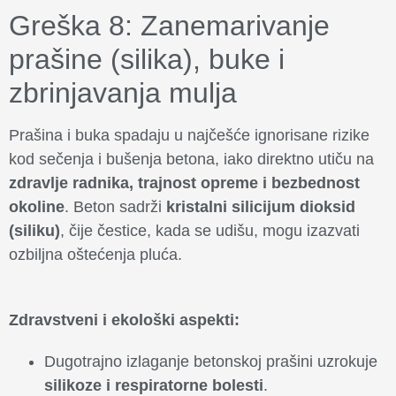
Greška 8: Zanemarivanje
prašine (silika), buke i
zbrinjavanja mulja
Prašina i buka spadaju u najčešće ignorisane rizike
kod sečenja i bušenja betona, iako direktno utiču na
zdravlje radnika, trajnost opreme i bezbednost
okoline
. Beton sadrži
kristalni silicijum dioksid
(siliku)
, čije čestice, kada se udišu, mogu izazvati
ozbiljna oštećenja pluća.
Zdravstveni i ekološki aspekti:
Dugotrajno izlaganje betonskoj prašini uzrokuje
silikoze i respiratorne bolesti
.