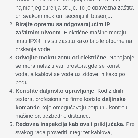
najmanjeg curenja struje. To je obavezna zaštita
pri svakom mokrom sečenju ili bušenju.
Birajte opremu sa odgovarajućim IP
zaštitnim nivoom.
Električne mašine moraju
imati IPX4 ili višu zaštitu kako bi bile otporne na
prskanje vode.
Odvojite mokru zonu od električne.
Napajanje
se mora nalaziti van prostora gde se koristi
voda, a kablovi se vode uz zidove, nikako po
podu.
Koristite daljinsko upravljanje.
Kod zidnih
testera, profesionalne firme koriste
daljinske
komande
koje omogućavaju potpunu kontrolu
mašine sa bezbedne distance.
Redovna inspekcija kablova i priključaka.
Pre
svakog rada proveriti integritet kablova,