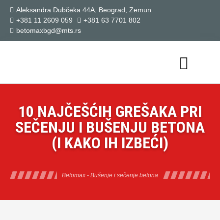
Aleksandra Dubčeka 44A, Beograd, Zemun
+381 11 2609 059
+381 63 7701 802
betomaxbgd@mts.rs
RADNE MAŠINE
GALERIJA RADOVA
10 NAJČEŠĆIH GREŠAKA PRI
SEČENJU I BUŠENJU BETONA
(I KAKO IH IZBEĆI)
Betomax - Bušenje i sečenje betona