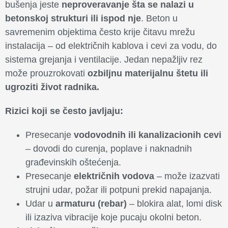
bušenja jeste
neproveravanje šta se nalazi u
betonskoj strukturi ili ispod nje
. Beton u
savremenim objektima često krije čitavu mrežu
instalacija – od električnih kablova i cevi za vodu, do
sistema grejanja i ventilacije. Jedan nepažljiv rez
može prouzrokovati
ozbiljnu materijalnu štetu ili
ugroziti život radnika.
Rizici koji se često javljaju:
Presecanje
vodovodnih ili kanalizacionih cevi
– dovodi do curenja, poplave i naknadnih
građevinskih oštećenja.
Presecanje
električnih vodova
– može izazvati
strujni udar, požar ili potpuni prekid napajanja.
Udar u
armaturu (rebar)
– blokira alat, lomi disk
ili izaziva vibracije koje pucaju okolni beton.