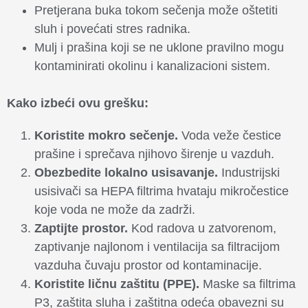
Pretjerana buka tokom sečenja može oštetiti
sluh i povećati stres radnika.
Mulj i prašina koji se ne uklone pravilno mogu
kontaminirati okolinu i kanalizacioni sistem.
Kako izbeći ovu grešku:
Koristite mokro sečenje.
Voda veže čestice
prašine i sprečava njihovo širenje u vazduh.
Obezbedite lokalno usisavanje.
Industrijski
usisivači sa HEPA filtrima hvataju mikročestice
koje voda ne može da zadrži.
Zaptijte prostor.
Kod radova u zatvorenom,
zaptivanje najlonom i ventilacija sa filtracijom
vazduha čuvaju prostor od kontaminacije.
Koristite ličnu zaštitu (PPE).
Maske sa filtrima
P3, zaštita sluha i zaštitna odeća obavezni su