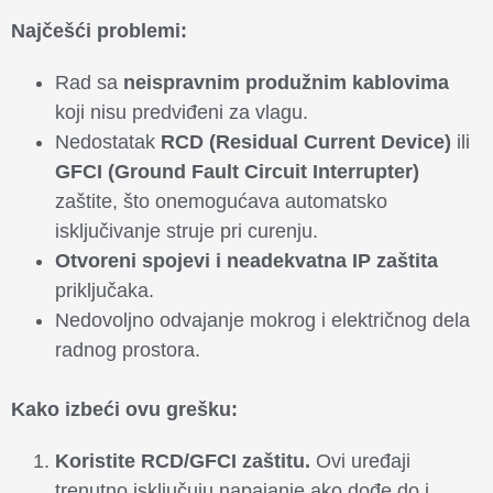
Najčešći problemi:
Rad sa
neispravnim produžnim kablovima
koji nisu predviđeni za vlagu.
Nedostatak
RCD (Residual Current Device)
ili
GFCI (Ground Fault Circuit Interrupter)
zaštite, što onemogućava automatsko
isključivanje struje pri curenju.
Otvoreni spojevi i neadekvatna IP zaštita
priključaka.
Nedovoljno odvajanje mokrog i električnog dela
radnog prostora.
Kako izbeći ovu grešku:
Koristite RCD/GFCI zaštitu.
Ovi uređaji
trenutno isključuju napajanje ako dođe do i