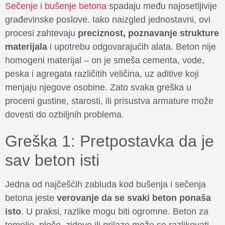
Sečenje i bušenje betona
spadaju među najosetljivije
građevinske poslove. Iako naizgled jednostavni, ovi
procesi zahtevaju
preciznost, poznavanje strukture
materijala
i upotrebu odgovarajućih alata. Beton nije
homogeni materijal – on je smeša cementa, vode,
peska i agregata različitih veličina, uz aditive koji
menjaju njegove osobine. Zato svaka greška u
proceni gustine, starosti, ili prisustva armature može
dovesti do ozbiljnih problema.
Greška 1: Pretpostavka da je
sav beton isti
Jedna od najčešćih zabluda kod bušenja i sečenja
betona jeste
verovanje da se svaki beton ponaša
isto
. U praksi, razlike mogu biti ogromne. Beton za