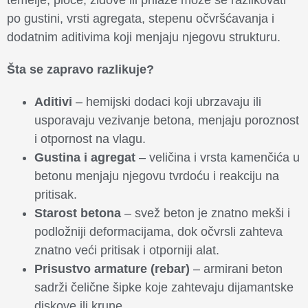
temelje, ploče, zidove ili prilaze može se razlikovati
po gustini, vrsti agregata, stepenu očvršćavanja i
dodatnim aditivima koji menjaju njegovu strukturu.
Šta se zapravo razlikuje?
Aditivi
– hemijski dodaci koji ubrzavaju ili
usporavaju vezivanje betona, menjaju poroznost
i otpornost na vlagu.
Gustina i agregat
– veličina i vrsta kamenčića u
betonu menjaju njegovu tvrdoću i reakciju na
pritisak.
Starost betona
– svež beton je znatno mekši i
podložniji deformacijama, dok očvrsli zahteva
znatno veći pritisak i otporniji alat.
Prisustvo armature (rebar)
– armirani beton
sadrži čelične šipke koje zahtevaju dijamantske
diskove ili krune.