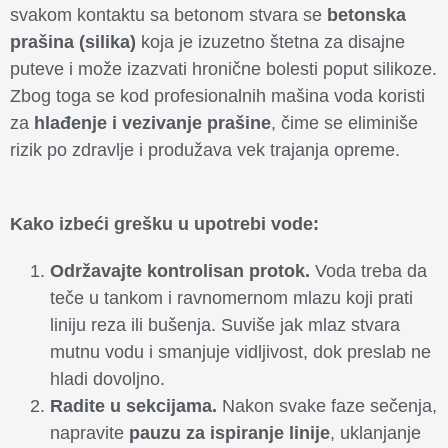
svakom kontaktu sa betonom stvara se
betonska
prašina (silika)
koja je izuzetno štetna za disajne
puteve i može izazvati hronične bolesti poput silikoze.
Zbog toga se kod profesionalnih mašina voda koristi
za
hlađenje i vezivanje prašine
, čime se eliminiše
rizik po zdravlje i produžava vek trajanja opreme.
Kako izbeći grešku u upotrebi vode:
Održavajte kontrolisan protok.
Voda treba da
teče u tankom i ravnomernom mlazu koji prati
liniju reza ili bušenja. Suviše jak mlaz stvara
mutnu vodu i smanjuje vidljivost, dok preslab ne
hladi dovoljno.
Radite u sekcijama.
Nakon svake faze sečenja,
napravite
pauzu za ispiranje linije
, uklanjanje