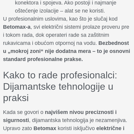
konektora i spojeva. Ako postoji i najmanje
oštećenje izolacije – alat se ne koristi.
U profesionalnim uslovima, kao što je slučaj kod
Betomax-a
, svi električni sistemi prolaze proveru pre
i tokom rada, dok operateri rade sa zaštitnim
rukavicama i obućom otpornoj na vodu.
Bezbednost
u „mokroj zoni“ nije dodatna mera – to je osnovni
standard profesionalne prakse.
Kako to rade profesionalci:
Dijamantske tehnologije u
praksi
Kada se govori o
najvišem nivou preciznosti i
sigurnosti
, dijamantska tehnologija je nezamenjiva.
Upravo zato
Betomax
koristi isključivo
električne i