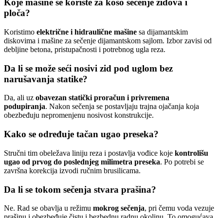
Koje mašine se koriste za koso sečenje zidova i
ploča?
Koristimo
električne i hidraulične mašine
sa dijamantskim
diskovima i mašine za sečenje dijamantskom sajlom. Izbor zavisi od
debljine betona, pristupačnosti i potrebnog ugla reza.
Da li se može seći nosivi zid pod uglom bez
narušavanja statike?
Da, ali uz
obavezan statički proračun i privremena
podupiranja
. Nakon sečenja se postavljaju trajna ojačanja koja
obezbeđuju nepromenjenu nosivost konstrukcije.
Kako se određuje tačan ugao preseka?
Stručni tim obeležava liniju reza i postavlja vođice koje
kontrolišu
ugao od prvog do poslednjeg milimetra preseka
. Po potrebi se
završna korekcija izvodi ručnim brusilicama.
Da li se tokom sečenja stvara prašina?
Ne. Rad se obavlja u režimu
mokrog sečenja
, pri čemu voda vezuje
prašinu i obezbeđuje čistu i bezbednu radnu okolinu. To omogućava