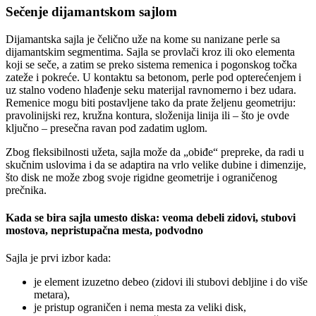
Sečenje dijamantskom sajlom
Dijamantska sajla je čelično uže na kome su nanizane perle sa
dijamantskim segmentima. Sajla se provlači kroz ili oko elementa
koji se seče, a zatim se preko sistema remenica i pogonskog točka
zateže i pokreće. U kontaktu sa betonom, perle pod opterećenjem i
uz stalno vodeno hlađenje seku materijal ravnomerno i bez udara.
Remenice mogu biti postavljene tako da prate željenu geometriju:
pravolinijski rez, kružna kontura, složenija linija ili – što je ovde
ključno – presečna ravan pod zadatim uglom.
Zbog fleksibilnosti užeta, sajla može da „obiđe“ prepreke, da radi u
skučnim uslovima i da se adaptira na vrlo velike dubine i dimenzije,
što disk ne može zbog svoje rigidne geometrije i ograničenog
prečnika.
Kada se bira sajla umesto diska: veoma debeli zidovi, stubovi
mostova, nepristupačna mesta, podvodno
Sajla je prvi izbor kada:
je element izuzetno debeo (zidovi ili stubovi debljine i do više
metara),
je pristup ograničen i nema mesta za veliki disk,