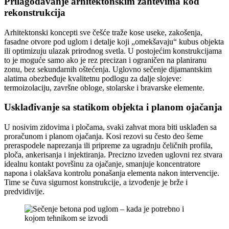
Prilagođavanje arhitektonskim zahtevima kod
rekonstrukcija
Arhitektonski koncepti sve češće traže kose useke, zakošenja,
fasadne otvore pod uglom i detalje koji „omekšavaju“ kubus objekta
ili optimizuju ulazak prirodnog svetla. U postojećim konstrukcijama
to je moguće samo ako je rez precizan i ograničen na planiranu
zonu, bez sekundarnih oštećenja. Uglovno sečenje dijamantskim
alatima obezbeđuje kvalitetnu podlogu za dalje slojeve:
termoizolaciju, završne obloge, stolarske i bravarske elemente.
Usklađivanje sa statikom objekta i planom ojačanja
U nosivim zidovima i pločama, svaki zahvat mora biti usklađen sa
proračunom i planom ojačanja. Kosi rezovi su često deo šeme
preraspodele naprezanja ili pripreme za ugradnju čeličnih profila,
ploča, ankerisanja i injektiranja. Precizno izveden uglovni rez stvara
idealnu kontakt površinu za ojačanje, smanjuje koncentratore
napona i olakšava kontrolu ponašanja elementa nakon intervencije.
Time se čuva sigurnost konstrukcije, a izvođenje je brže i
predvidivije.