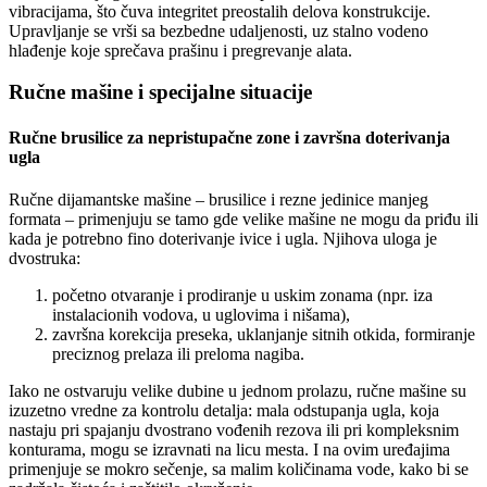
vibracijama, što čuva integritet preostalih delova konstrukcije.
Upravljanje se vrši sa bezbedne udaljenosti, uz stalno vodeno
hlađenje koje sprečava prašinu i pregrevanje alata.
Ručne mašine i specijalne situacije
Ručne brusilice za nepristupačne zone i završna doterivanja
ugla
Ručne dijamantske mašine – brusilice i rezne jedinice manjeg
formata – primenjuju se tamo gde velike mašine ne mogu da priđu ili
kada je potrebno fino doterivanje ivice i ugla. Njihova uloga je
dvostruka:
početno otvaranje i prodiranje u uskim zonama (npr. iza
instalacionih vodova, u uglovima i nišama),
završna korekcija preseka, uklanjanje sitnih otkida, formiranje
preciznog prelaza ili preloma nagiba.
Iako ne ostvaruju velike dubine u jednom prolazu, ručne mašine su
izuzetno vredne za kontrolu detalja: mala odstupanja ugla, koja
nastaju pri spajanju dvostrano vođenih rezova ili pri kompleksnim
konturama, mogu se izravnati na licu mesta. I na ovim uređajima
primenjuje se mokro sečenje, sa malim količinama vode, kako bi se